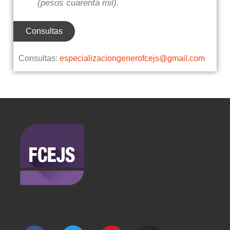
(pesos cuarenta mil).
Consultas
Consultas:
especializaciongenerofcejs@
gmail.com