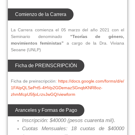
Comienzo de la Carrera
La Carrera comienza el 05 marzo del año 2021 con el
Seminario denominado
“Teorías de género,
movimientos feministas”
a cargo de la Dra. Viviana
Seoane (UNLP)
Ficha de PREINSCRIPCIÓN
Ficha de preinscripción:
https://docs.
google.com/forms/d/e/
1FAIpQLSePrt5-
4HVp2GDemazSGnqbKNR8oz-
zhmMcpU5fjoLrzvJwGQ/viewform
Aranceles y Formas de Pago
Inscripción:
$40000 (pesos cuarenta mil).
Cuotas Mensuales:
18 cuotas de $40000